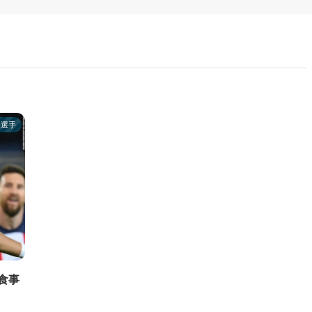
ツ選手
食事